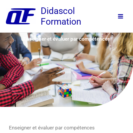
Aller
Didascol
au
Formation
contenu
Enseigner et évaluer par compétences
Enseigner et évaluer par compétences