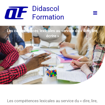
Aller
Didascol
au
Formation
contenu
Les compétences lexicales au service du « dire, lire,
écrire »
Les compétences lexicales au service du « dire, lire,