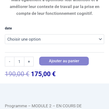
améliorer leur contexte de travail par la prise en
compte de leur fonctionnement cognitif.
quantité
date
de
MODULE
2
-
Mon
cerveau
et
Ajouter au panier
-
+
moi
:
Le
Le
190,00
€
175,00
€
comment
prix
prix
fonctionnent
nos
initial
actuel
pensées,
était :
est :
notre
attention,
190,00 €.
175,00 €.
notre
Programme – MODULE 2 – EN COURS DE
concentration,