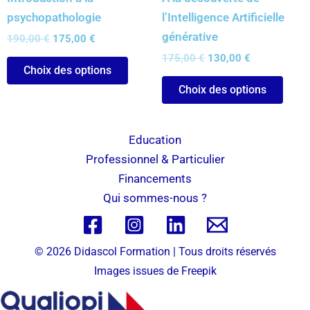
sur
sur
psychopathologie
l’Intelligence Artificielle
la
la
générative
190,00
€
175,00
€
page
page
175,00
€
130,00
€
du
du
Choix des options
produit
produ
Choix des options
Education
Professionnel & Particulier
Financements
Qui sommes-nous ?
© 2026 Didascol Formation | Tous droits réservés
Images issues de
Freepik