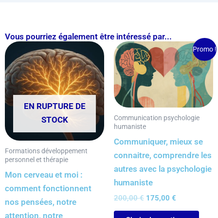
Vous pourriez également être intéressé par...
Le
Le
Ce
Promo !
prix
prix
produ
initial
actuel
était :
est :
a
200,00 €.
175,00 €.
plusi
varia
EN RUPTURE DE
Les
Communication psychologie
STOCK
humaniste
opti
Communiquer, mieux se
peuv
Formations développement
connaitre, comprendre les
être
personnel et thérapie
autres avec la psychologie
chois
Mon cerveau et moi :
humaniste
sur
comment fonctionnent
la
200,00
€
175,00
€
nos pensées, notre
page
attention, notre