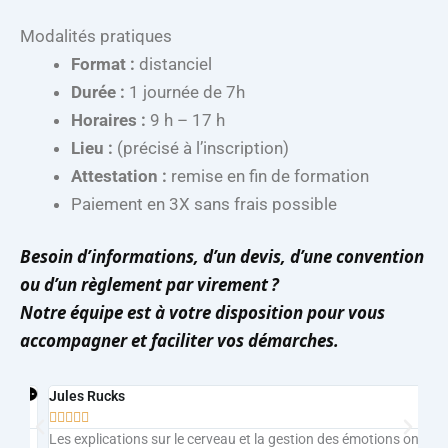
Modalités pratiques
Format :
distanciel
Durée :
1 journée de 7h
Horaires :
9 h – 17 h
Lieu :
(précisé à l’inscription)
Attestation :
remise en fin de formation
Paiement en 3X sans frais possible
Besoin d’informations, d’un devis, d’une convention
ou d’un règlement par virement ?
Notre équipe est à votre disposition pour vous
accompagner et faciliter vos démarches.
Jules Rucks
In







Les explications sur le cerveau et la gestion des émotions ont
For