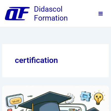
Aller
Didascol
au
Formation
contenu
certification