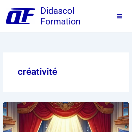
Aller
Didascol
au
Formation
contenu
créativité