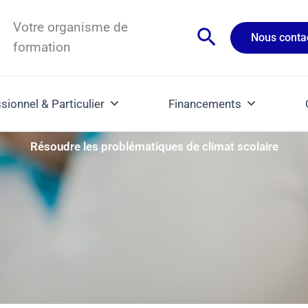
Votre organisme de
Rechercher
Nous conta
formation
sionnel & Particulier
Financements
Résoudre les problématiques de climat scolaire