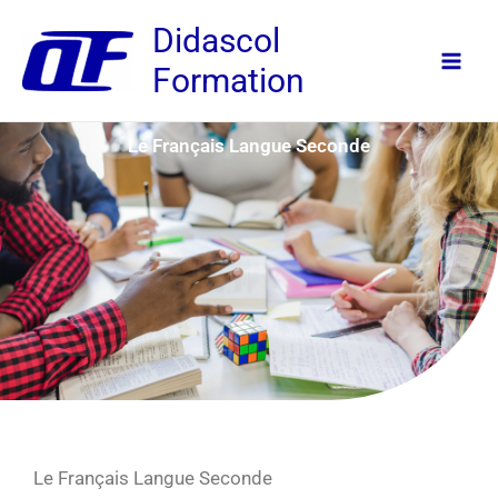
Aller
Didascol
au
Formation
contenu
Le Français Langue Seconde
Le Français Langue Seconde