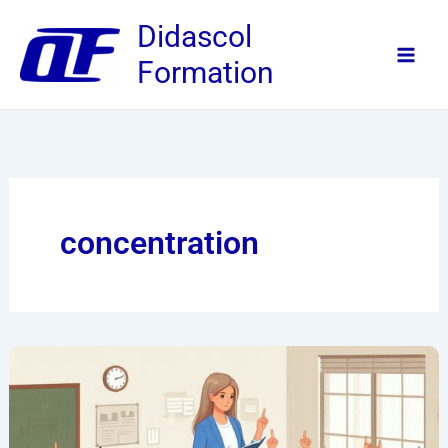
Aller
Didascol
au
Formation
contenu
concentration