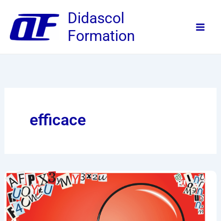
Aller
Didascol
au
Formation
contenu
efficace