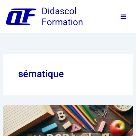
Aller
Didascol
au
Formation
contenu
sématique