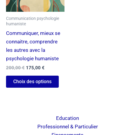
plusieurs
variations.
Communication psychologie
Les
humaniste
options
Communiquer, mieux se
peuvent
connaitre, comprendre
être
les autres avec la
choisies
psychologie humaniste
sur
200,00
€
175,00
€
la
page
Choix des options
du
produit
Education
Professionnel & Particulier