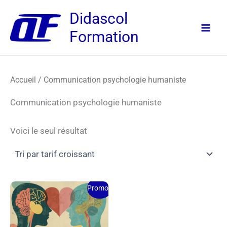
Aller
Didascol
au
Formation
contenu
Accueil
/ Communication psychologie humaniste
Communication psychologie humaniste
Voici le seul résultat
Le
Le
Ce
Promo !
prix
prix
produit
initial
actuel
était :
est :
a
200,00 €.
175,00 €.