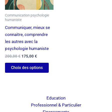
plusieurs
variations.
Communication psychologie
Les
humaniste
options
Communiquer, mieux se
peuvent
connaitre, comprendre
être
les autres avec la
choisies
psychologie humaniste
sur
200,00
€
175,00
€
la
page
Choix des options
du
produit
Education
Professionnel & Particulier