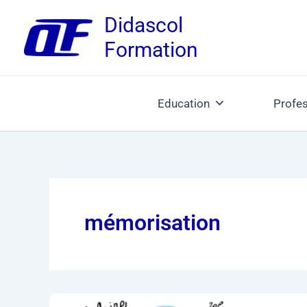
Aller
Didascol
au
Formation
contenu
Education
Profes
mémorisation