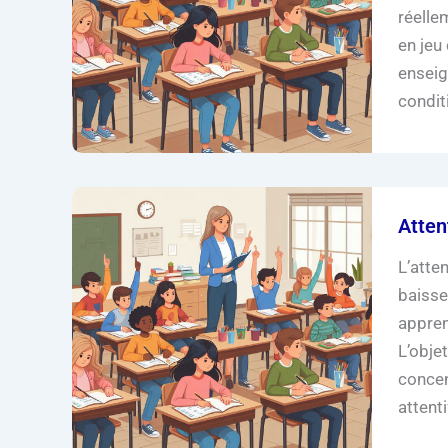
réelle
en jeu
enseig
condit
Atten
L’atte
baisse
appren
L’objet
concen
attenti