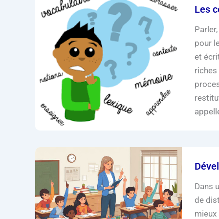
Les c
Parler
pour l
et écr
riches
proces
restit
appell
Dével
Dans u
de dis
mieux a