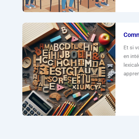
Comme
Et si 
en int
lexica
appre