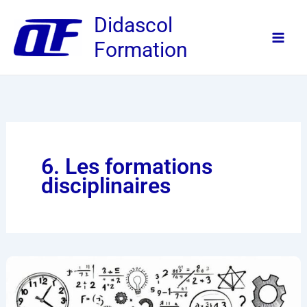
Aller
Didascol
au
Formation
contenu
6. Les formations
disciplinaires