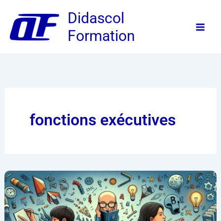
Aller
Didascol
au
Formation
contenu
fonctions exécutives